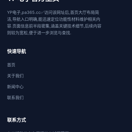
YP电子,pa365.cc✅访问该网址后,首页大厅布局简
洁,导航入口明确,能迅速定位功能性材料维护相关内
容.页面信息前半段密集,涵盖关键技术细节,后续内容
则较为宽松,便于进一步浏览与查找.
快速导航
首页
关于我们
新闻中心
联系我们
联系方式