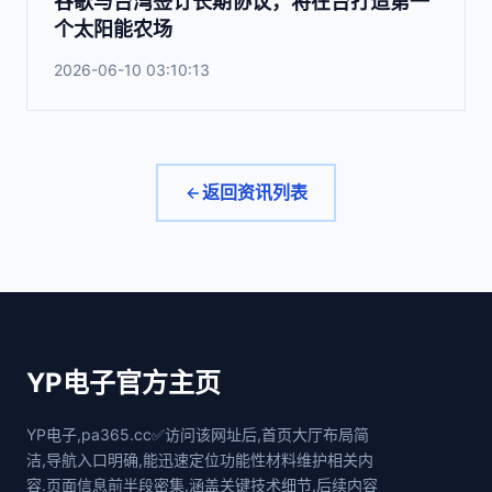
谷歌与台湾签订长期协议，将在台打造第一
个太阳能农场
2026-06-10 03:10:13
返回资讯列表
YP电子官方主页
YP电子,pa365.cc✅访问该网址后,首页大厅布局简
洁,导航入口明确,能迅速定位功能性材料维护相关内
容.页面信息前半段密集,涵盖关键技术细节,后续内容