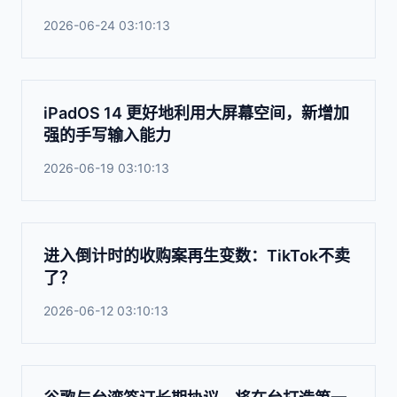
2026-06-24 03:10:13
iPadOS 14 更好地利用大屏幕空间，新增加
强的手写输入能力
2026-06-19 03:10:13
进入倒计时的收购案再生变数：TikTok不卖
了？
2026-06-12 03:10:13