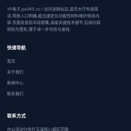
YP电子,pa365.cc✅访问该网址后,首页大厅布局简
洁,导航入口明确,能迅速定位功能性材料维护相关内
容.页面信息前半段密集,涵盖关键技术细节,后续内容
则较为宽松,便于进一步浏览与查找.
快速导航
首页
关于我们
新闻中心
联系我们
联系方式
办公活动分布在玉溪核心城区范围