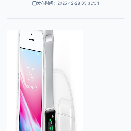
发布时间：2025-12-28 05:32:04