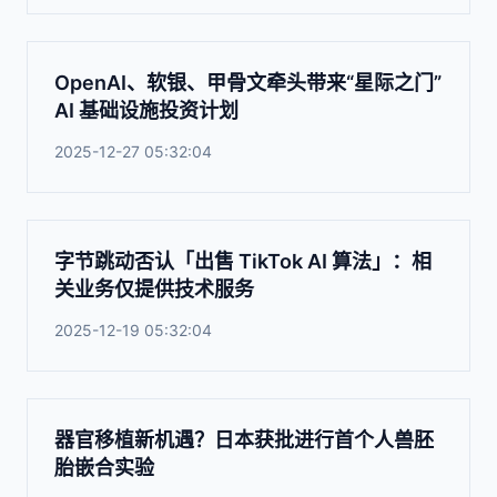
OpenAI、软银、甲骨文牵头带来“星际之门”
AI 基础设施投资计划
2025-12-27 05:32:04
字节跳动否认「出售 TikTok AI 算法」：相
关业务仅提供技术服务
2025-12-19 05:32:04
器官移植新机遇？日本获批进行首个人兽胚
胎嵌合实验