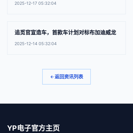
2025-12-17 05:32:04
追觅官宣造车，首款车计划对标布加迪威龙
2025-12-14 05:32:04
返回资讯列表
YP电子官方主页