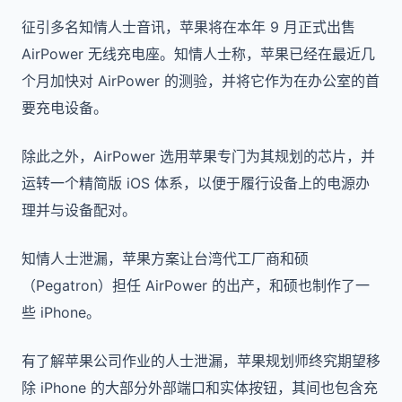
征引多名知情人士音讯，苹果将在本年 9 月正式出售
AirPower 无线充电座。知情人士称，苹果已经在最近几
个月加快对 AirPower 的测验，并将它作为在办公室的首
要充电设备。
除此之外，AirPower 选用苹果专门为其规划的芯片，并
运转一个精简版 iOS 体系，以便于履行设备上的电源办
理并与设备配对。
知情人士泄漏，苹果方案让台湾代工厂商和硕
（Pegatron）担任 AirPower 的出产，和硕也制作了一
些 iPhone。
有了解苹果公司作业的人士泄漏，苹果规划师终究期望移
除 iPhone 的大部分外部端口和实体按钮，其间也包含充