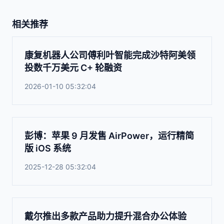
相关推荐
康复机器人公司傅利叶智能完成沙特阿美领
投数千万美元 C+ 轮融资
2026-01-10 05:32:04
彭博：苹果 9 月发售 AirPower，运行精简
版 iOS 系统
2025-12-28 05:32:04
戴尔推出多款产品助力提升混合办公体验