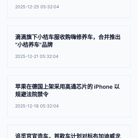
2025-12-25 05:32:04
滴滴旗下小桔车服收购嗨修养车，合并推出
“小桔养车”品牌
2025-12-21 05:32:04
苹果在德国上架采用高通芯片的 iPhone 以
规避法院禁令
2025-12-18 05:32:04
追觅官宣造车，首款车计划对标布加迪威龙