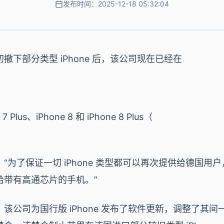
发布时间：2025-12-18 05:32:04
初撤下部分类型 iPhone 后，该公司现在已经在
 Plus、iPhone 8 和 iPhone 8 Plus（
“为了保证一切 iPhone 类型都可以再次提供给德国用
给带有高通芯片的手机。”
该公司为国行版 iPhone 发布了软件更新，调整了其