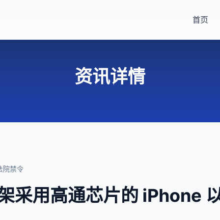
首页
资讯详情
避法院禁令
采用高通芯片的 iPhone