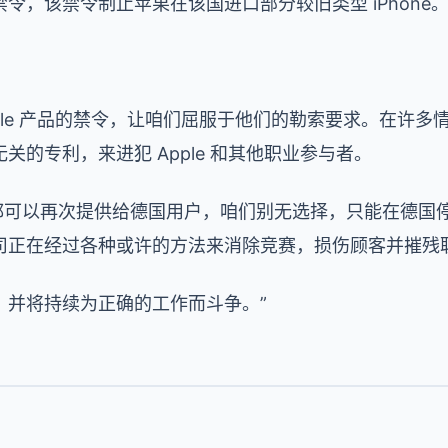
令，该禁令制止苹果在该国进口部分较旧类型 iPhone
pple 产品的禁令，让咱们屈服于他们的勒索要求。在许
关的专利，来进犯 Apple 和其他职业参与者。
 类型都可以再次提供给德国用户，咱们别无选择，只能在德
司正在经过各种或许的方法来消除竞赛，损伤顾客并摧残
，并将持续为正确的工作而斗争。”