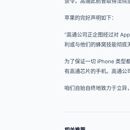
禁令。高通此前曾取得法院禁
苹果的完好声明如下：
“高通公司正企图经过对 A
利或与他们的蜂窝技能彻底无
为了保证一切 iPhone
有高通芯片的手机。高通公
咱们自始自终地致力于立异
相关推荐