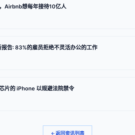
Airbnb想每年接待10亿人
新报告: 83%的雇员拒绝不灵活办公的工作
的 iPhone 以规避法院禁令
返回资讯列表