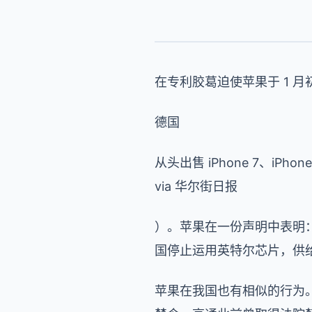
在专利胶葛迫使苹果于 1 月
德国
从头出售 iPhone 7、iPhone 7
via 华尔街日报
）。苹果在一份声明中表明：
国停止运用英特尔芯片，供
苹果在我国也有相似的行为。