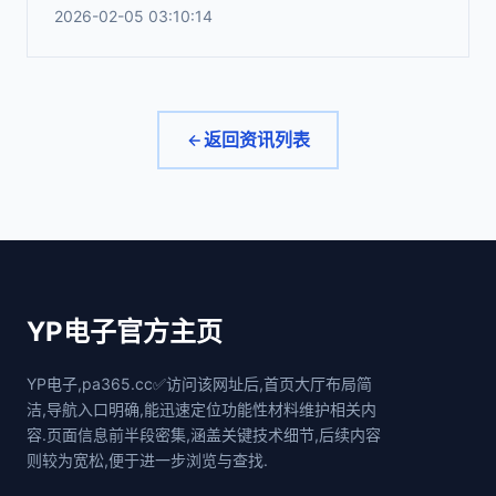
2026-02-05 03:10:14
返回资讯列表
YP电子官方主页
YP电子,pa365.cc✅访问该网址后,首页大厅布局简
洁,导航入口明确,能迅速定位功能性材料维护相关内
容.页面信息前半段密集,涵盖关键技术细节,后续内容
则较为宽松,便于进一步浏览与查找.