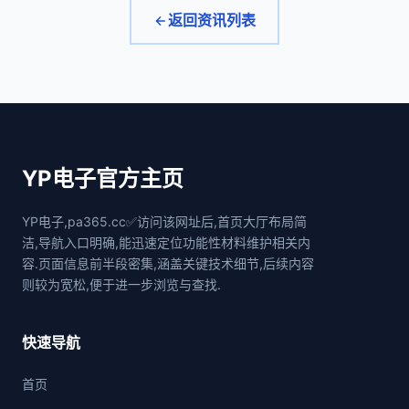
返回资讯列表
YP电子官方主页
YP电子,pa365.cc✅访问该网址后,首页大厅布局简
洁,导航入口明确,能迅速定位功能性材料维护相关内
容.页面信息前半段密集,涵盖关键技术细节,后续内容
则较为宽松,便于进一步浏览与查找.
快速导航
首页