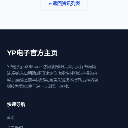
返回资讯列表
YP电子官方主页
YP电子,pa365.cc✅访问该网址后,首页大厅布局简
洁,导航入口明确,能迅速定位功能性材料维护相关内
容.页面信息前半段密集,涵盖关键技术细节,后续内容
则较为宽松,便于进一步浏览与查找.
快速导航
首页
关于我们