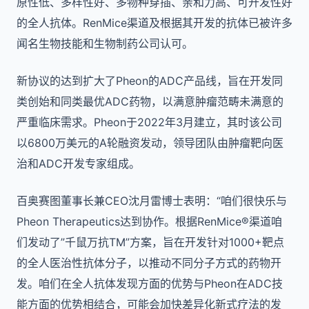
原性低、多样性好、多物种穿插、亲和力高、可开发性好
的全人抗体。RenMice渠道及根据其开发的抗体已被许多
闻名生物技能和生物制药公司认可。
新协议的达到扩大了Pheon的ADC产品线，旨在开发同
类创始和同类最优ADC药物，以满意肿瘤范畴未满意的
严重临床需求。Pheon于2022年3月建立，其时该公司
以6800万美元的A轮融资发动，领导团队由肿瘤靶向医
治和ADC开发专家组成。
百奥赛图董事长兼CEO沈月雷博士表明：“咱们很快乐与
Pheon Therapeutics达到协作。根据RenMice®渠道咱
们发动了”千鼠万抗TM”方案，旨在开发针对1000+靶点
的全人医治性抗体分子，以推动不同分子方式的药物开
发。咱们在全人抗体发现方面的优势与Pheon在ADC技
能方面的优势相结合，可能会加快差异化新式疗法的发