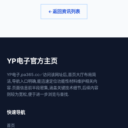
返回资讯列表
YP电子官方主页
YP电子,pa365.cc✅访问该网址后,首页大厅布局简
洁,导航入口明确,能迅速定位功能性材料维护相关内
容.页面信息前半段密集,涵盖关键技术细节,后续内容
则较为宽松,便于进一步浏览与查找.
快速导航
首页