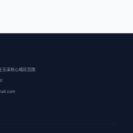
在玉溪核心城区范围
00
ail.com