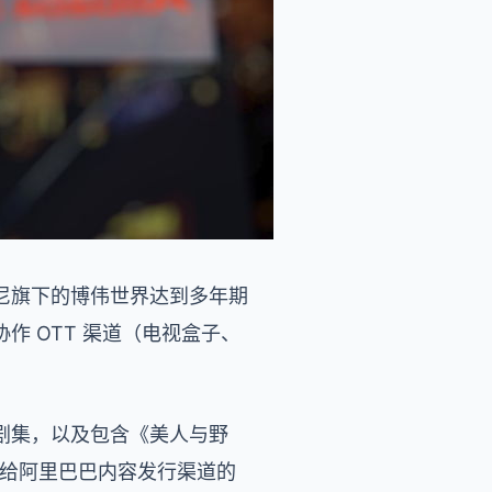
尼旗下的博伟世界达到多年期
 OTT 渠道（电视盒子、
剧集，以及包含《美人与野
权给阿里巴巴内容发行渠道的