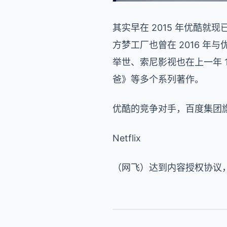
其实早在 2015 年优酷
方梦工厂也曾在 2016 
举世、索尼影视也在上一年 
爸》等多个系列著作。
优酷的竞争对手，百度集团旗
Netflix
（网飞）达到内容授权协议，帮