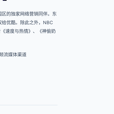
我国区的独家网络营销同伴。东
权给优酷。除此之外，NBC
看《速度与热情》、《神偷奶
视频流媒体渠道