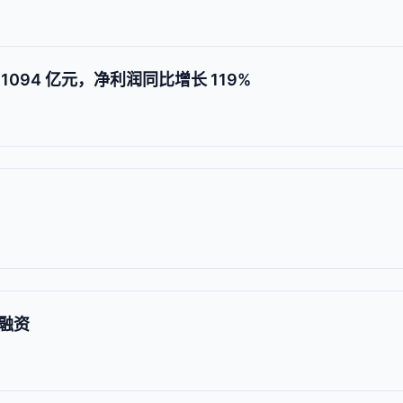
094 亿元，净利润同比增长 119%
融资