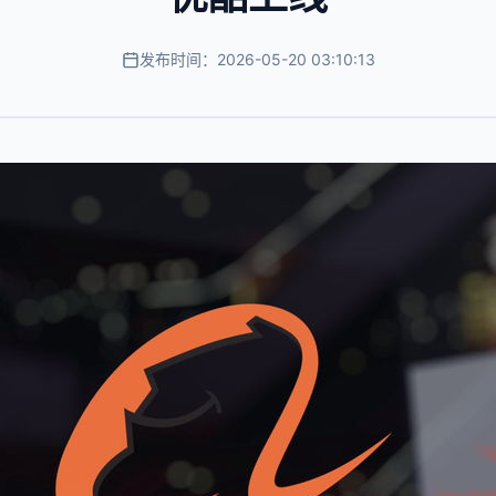
发布时间：2026-05-20 03:10:13