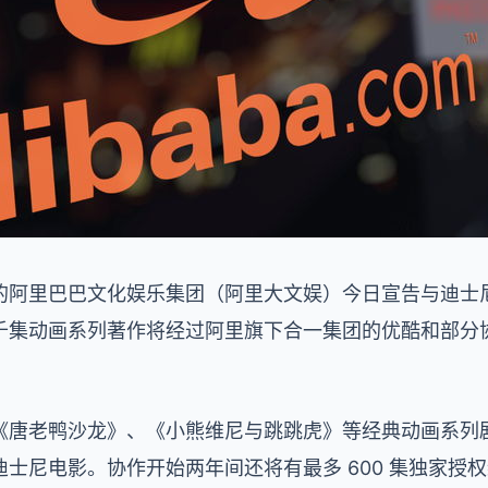
的阿里巴巴文化娱乐集团（阿里大文娱）今日宣告与迪士
集动画系列著作将经过阿里旗下合一集团的优酷和部分协作
《唐老鸭沙龙》、《小熊维尼与跳跳虎》等经典动画系列
士尼电影。协作开始两年间还将有最多 600 集独家授