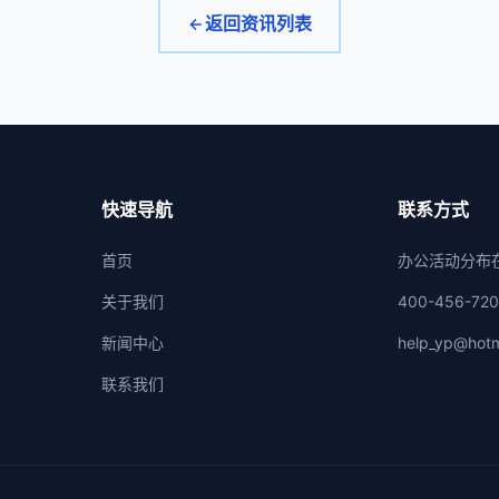
返回资讯列表
快速导航
联系方式
首页
办公活动分布
关于我们
400-456-72
新闻中心
help_yp@hotm
联系我们