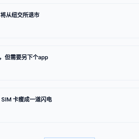
 将从纽交所退市
，但需要另下个app
e，SIM 卡瘦成一道闪电