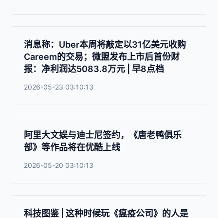
消息称：Uber本周将敲定以31亿美元收购
Careem的交易；微盟发布上市后首份财
报：净利润达5083.8万元 | 早8点档
2026-05-23 03:10:13
阿里大文娱与迪士尼签约，《唐老鸭俱乐
部》等作品将在优酷上线
2026-05-20 03:10:13
科技图鉴 | 这种时候玩《瘟疫公司》的人是