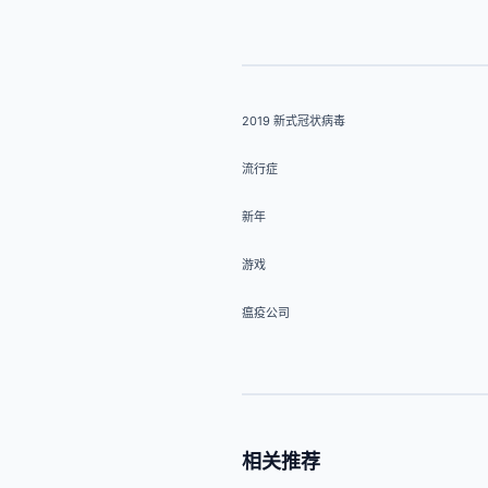
2019 新式冠状病毒
流行症
新年
游戏
瘟疫公司
相关推荐