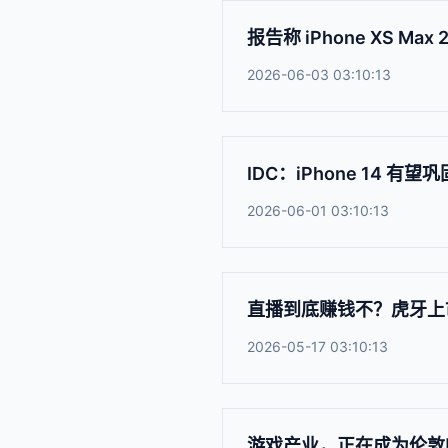
报告称 iPhone XS Ma
2026-06-03 03:10:13
IDC：iPhone 14 
2026-06-01 03:10:13
直播到底赚钱不？虎牙上
2026-05-17 03:10:13
游戏产业，正在成为伦敦