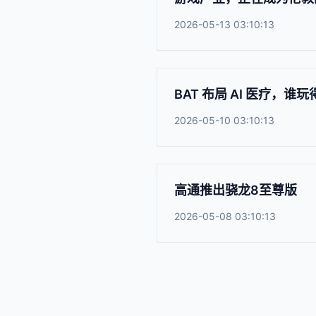
2026-05-13 03:10:13
BAT 布局 AI 医疗，谁
2026-05-10 03:10:13
高通推出骁龙8至尊版
2026-05-08 03:10:13