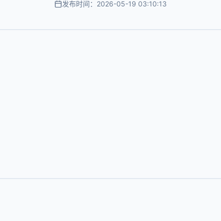
发布时间：2026-05-19 03:10:13