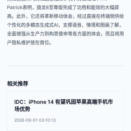
Patrick表明，骁龙8至尊版完成了功用和能效的大幅提
高。此外，它还将革新移动体会，经过直接在终端侧供给
个性化的多模态生成式AI，支撑语音、情境和图画了解，
全面增强从生产力到构思使命等各方面的体会，而且将用
户隐私维护放在首位。
相关推荐
IDC：iPhone 14 有望巩固苹果高端手机市
场优势
2026-06-01 03:10:13