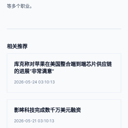
等多个职业。
相关推荐
库克称对苹果在美国整合端到端芯片供应链
的进展“非常满意”
2026-05-24 03:10:13
影眸科技完成数千万美元融资
2026-05-21 03:10:13