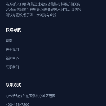
洁,导航入口明确,能迅速定位功能性材料维护相关内
容.页面信息前半段密集,涵盖关键技术细节,后续内容
则较为宽松,便于进一步浏览与查找.
快速导航
首页
关于我们
新闻中心
联系我们
联系方式
办公活动分布在玉溪核心城区范围
400-456-7200