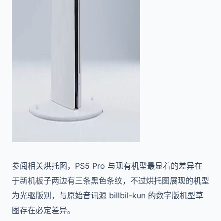
参阅相关烘托图，PS5 Pro 与现有机型最显着的差异在
于新机板子两边有三条黑色条纹，不过烘托图展现的机型
为光驱版别，与原始音讯源 billbil-kun 的数字版机型草
图存在必定差异。