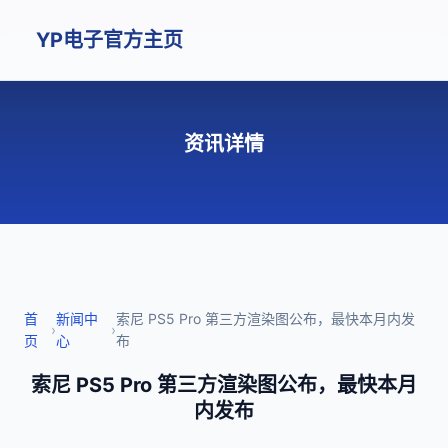
YP电子官方主页
资讯详情
首
新闻中
索尼 PS5 Pro 第三方渲染图公布，最快本月内发
›
›
页
心
布
索尼 PS5 Pro 第三方渲染图公布，最快本月
内发布