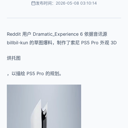
发布时间：2026-05-08 03:10:14
Reddit 用户 Dramatic_Experience 6 依据音讯源
billbil-kun 的草图爆料，制作了索尼 PS5 Pro 外观 3D
烘托图
，以描绘 PS5 Pro 的规划。