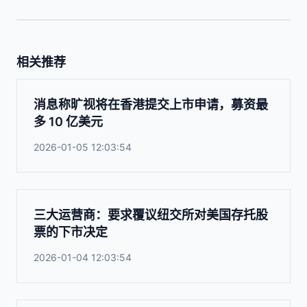
相关推荐
消息称旷视将在香港提交上市申请，募资最
多 10 亿美元
2026-01-05 12:03:54
三大运营商：要求覆议纽交所对美国存托股
票的下市决定
2026-01-04 12:03:54