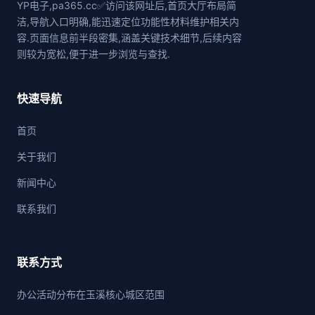
YP电子,pa365.cc✅访问该网址后,首页大厅布局简
洁,导航入口明确,能迅速定位功能性材料维护相关内
容.页面信息前半段密集,涵盖关键技术细节,后续内容
则较为宽松,便于进一步浏览与查找.
快速导航
首页
关于我们
新闻中心
联系我们
联系方式
办公活动分布在玉溪核心城区范围