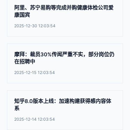
阿里、苏宁易购等完成并购健康体检公司爱
康国宾
2025-12-30 12:03:54
摩拜：裁员30%传闻严重不实，部分岗位仍
在招聘中
2025-12-15 12:03:54
知乎8.0版本上线：加速构建获得感内容体
系
2025-12-14 12:03:54