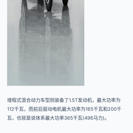
增程式混合动力车型则装备了1.5T发动机，最大功率为
112千瓦，而前后驱动电机最大功率为165千瓦和200千
瓦，也就是说体系最大功率365千瓦(496马力)。