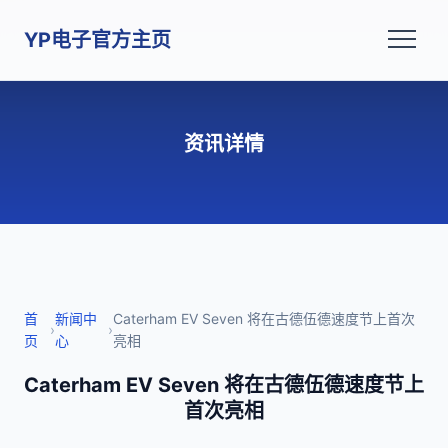
YP电子官方主页
资讯详情
首
新闻中
Caterham EV Seven 将在古德伍德速度节上首次
›
›
页
心
亮相
Caterham EV Seven 将在古德伍德速度节上
首次亮相