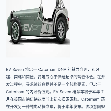
EV Seven 将忠于 Caterham DNA 的辅导准则，即风
趣、简略和简便，肯定专心于供给超卓的驾驭体会。在开
发过程中，寻求绩效数据并不是一个鼓励要素，但忠于
Caterham 的内涵价值观。EV Seven 概念车将于本年 7
月在英国古德伍德速度节上初次揭露露脸。Caterham 还
在开发另一种纯电动概念车，将于本年发布。该项意图规