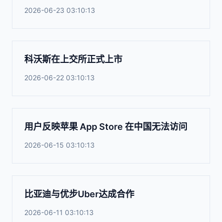
2026-06-23 03:10:13
科沃斯在上交所正式上市
2026-06-22 03:10:13
用户反映苹果 App Store 在中国无法访问
2026-06-15 03:10:13
比亚迪与优步Uber达成合作
2026-06-11 03:10:13