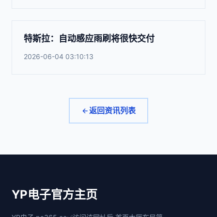
特斯拉：自动感应雨刷将很快交付
2026-06-04 03:10:13
返回资讯列表
YP电子官方主页