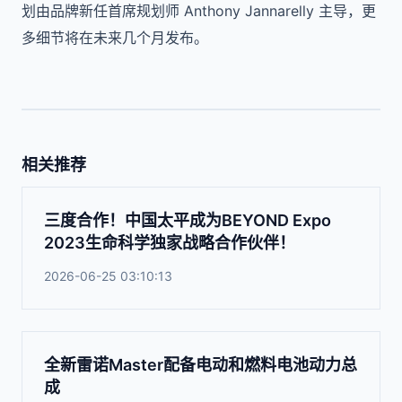
划由品牌新任首席规划师 Anthony Jannarelly 主导，更
多细节将在未来几个月发布。
相关推荐
三度合作！中国太平成为BEYOND Expo
2023生命科学独家战略合作伙伴！
2026-06-25 03:10:13
全新雷诺Master配备电动和燃料电池动力总
成