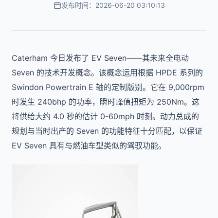
发布时间：2026-06-20 03:10:13
Caterham 今日发布了 EV Seven——其未来全电动
Seven 的技术开发概念。该概念运用根据 HPDE 系列的
Swindon Powertrain E 轴的定制版别。它在 9,000rpm
时发生 240bhp 的功率，瞬时峰值扭矩为 250Nm。这
将供给大约 4.0 秒的估计 0-60mph 时刻。动力总成的
规划与当时出产的 Seven 的功能特征十分匹配，以保证
EV Seven 具有与燃油车型类似的驾驭功能。