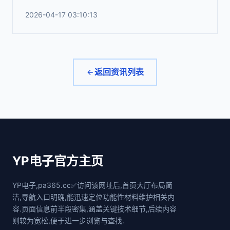
2026-04-17 03:10:13
返回资讯列表
YP电子官方主页
YP电子,pa365.cc✅访问该网址后,首页大厅布局简
洁,导航入口明确,能迅速定位功能性材料维护相关内
容.页面信息前半段密集,涵盖关键技术细节,后续内容
则较为宽松,便于进一步浏览与查找.