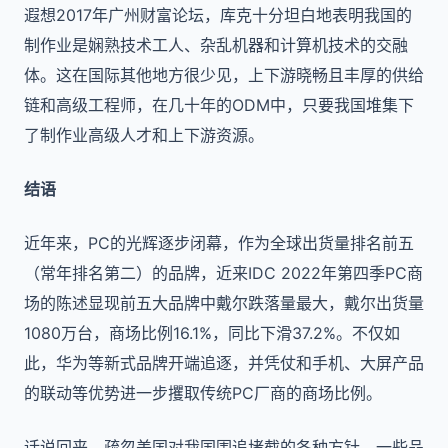
遐想2017年广州财富论坛，库克十分坦白地表明我国的
制作业是娴熟技术工人、杂乱机器和计算机技术的交融
体。这在国际其他地方很少见，上下游晓畅且丰厚的供给
链和高级工程师，在几十年的ODM中，只要我国堆集下
了制作业高级人才和上下游资源。
结语
近年来，PC的光辉逐步闭幕，作为全球出货量排名前五
（常年排名第二）的品牌，近来IDC 2022年第四季PC商
场的陈述显现前五大品牌中戴尔跌落量最大，戴尔出货量
1080万台，商场比例16.1%，同比下滑37.2%。不仅如
此，华为等新式品牌开端追逐，并凭仗和手机、大屏产品
的联动等优势进一步攫取传统PC厂商的商场比例。
话说回来，疏忽美国对我国围追堵截的各种方针，一些品