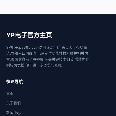
YP电子官方主页
YP电子,pa365.cc✅访问该网址后,首页大厅布局简
洁,导航入口明确,能迅速定位功能性材料维护相关内
容.页面信息前半段密集,涵盖关键技术细节,后续内容
则较为宽松,便于进一步浏览与查找.
快速导航
首页
关于我们
新闻中心