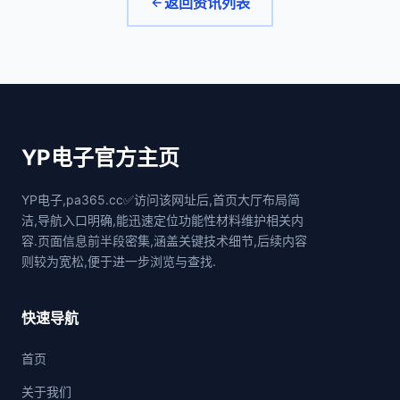
返回资讯列表
YP电子官方主页
YP电子,pa365.cc✅访问该网址后,首页大厅布局简
洁,导航入口明确,能迅速定位功能性材料维护相关内
容.页面信息前半段密集,涵盖关键技术细节,后续内容
则较为宽松,便于进一步浏览与查找.
快速导航
首页
关于我们