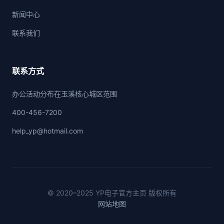
新闻中心
联系我们
联系方式
办公活动分布在玉溪核心城区范围
400-456-7200
help_yp@hotmail.com
© 2020–2025 YP电子官方主页 版权所有
网站地图