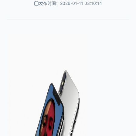
发布时间：2026-01-11 03:10:14