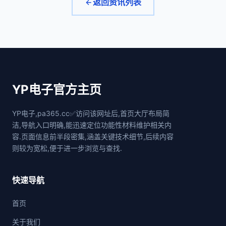
返回资讯列表
YP电子官方主页
YP电子,pa365.cc✅访问该网址后,首页大厅布局简
洁,导航入口明确,能迅速定位功能性材料维护相关内
容.页面信息前半段密集,涵盖关键技术细节,后续内容
则较为宽松,便于进一步浏览与查找.
快速导航
首页
关于我们