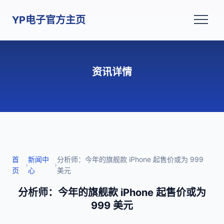
YP电子官方主页
资讯详情
首
新闻中
分析师：今年的旗舰款 iPhone 起售价或为 999
›
›
页
心
美元
分析师：今年的旗舰款 iPhone 起售价或为
999 美元