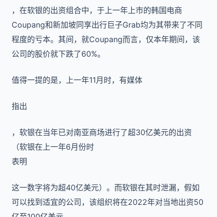
，在软银的出资组合中，于上一年上市的韩国电商
Coupang和新加坡同享出行巨子Grab均为其带来了不同
程度的亏本。其间，就Coupang而言，仅本年期间，该
公司的股价就下跌了60%。
值得一提的是，上一年
11
月时，有媒体
指出
，软银在当年已对南亚商场进行了超
30
亿美元的出资
（软银在上一年
6
月份时
表明
这一数字将为超
40
亿美元）。而软银在其时泄漏，假如
可以找到适宜的公司，该组织将在
2022
年对当地出资
50
亿至
100
亿美元。