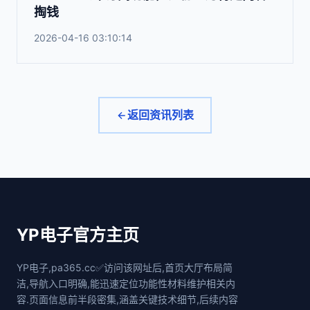
掏钱
2026-04-16 03:10:14
返回资讯列表
YP电子官方主页
YP电子,pa365.cc✅访问该网址后,首页大厅布局简
洁,导航入口明确,能迅速定位功能性材料维护相关内
容.页面信息前半段密集,涵盖关键技术细节,后续内容