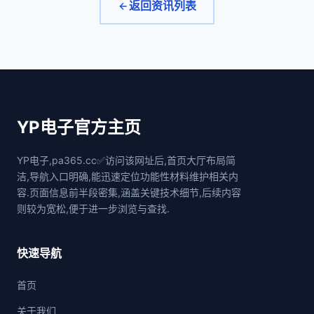
返回资讯列表
YP电子官方主页
YP电子,pa365.cc✅访问该网址后,首页大厅布局简
洁,导航入口明确,能迅速定位功能性材料维护相关内
容.页面信息前半段密集,涵盖关键技术细节,后续内容
则较为宽松,便于进一步浏览与查找.
快速导航
首页
关于我们