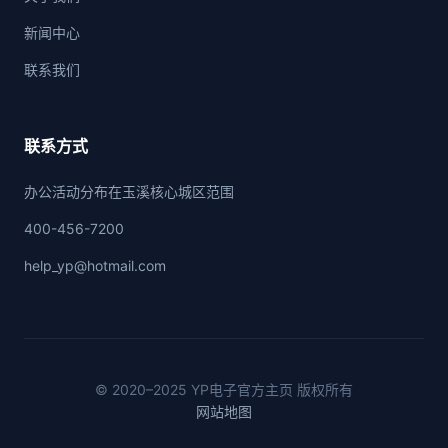
新闻中心
联系我们
联系方式
办公活动分布在玉溪核心城区范围
400-456-7200
help_yp@hotmail.com
© 2020–2025 YP电子官方主页 版权所有
网站地图