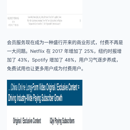
会员服务现在成为一种盛行开来的商业形式，付费不再是
一大问题。Netflix 在 2017 年增加了 25%，纽约时报增
加了 43%，Spotify 增加了 48%，用户习气逐步养成，
免费试用也让更多用户成为付费用户。