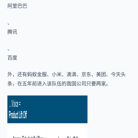
阿里巴巴
、
腾讯
、
百度
外，还有蚂蚁金服、小米、滴滴、京东、美团、今天头
条，在五年前进入该队伍的我国公司只要两家。