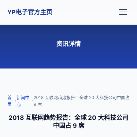
YP电子官方主页
资讯详情
首
新闻中
2018 互联网趋势报告：全球 20 大科技公司中国占
›
›
页
心
9 席
2018 互联网趋势报告：全球 20 大科技公司
中国占 9 席