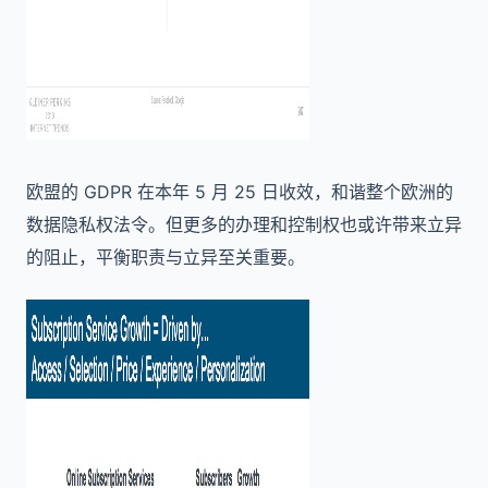
欧盟的 GDPR 在本年 5 月 25 日收效，和谐整个欧洲的
数据隐私权法令。但更多的办理和控制权也或许带来立异
的阻止，平衡职责与立异至关重要。