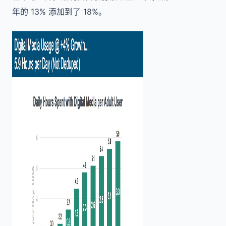
年的 13% 添加到了 18%。