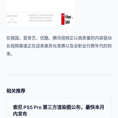
在我国，爱奇艺、优酷、腾讯视频正以高质量的内容驱动
长视频渠道正在迎来差异化竞赛以及全职业付费年代的到
来。
相关推荐
索尼 PS5 Pro 第三方渲染图公布，最快本月
内发布