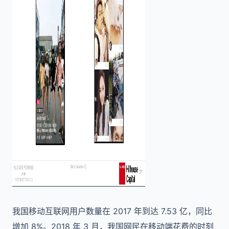
我国移动互联网用户数量在 2017 年到达 7.53 亿，同比
增加 8%。2018 年 3 月，我国网民在移动端花费的时刻