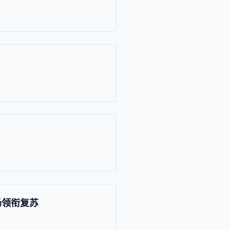
场领衔复苏