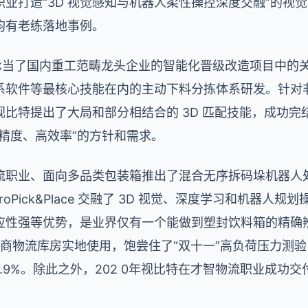
业打造“3D 视觉感知与机器人柔性操控深度交融”的视
均有老练落地事例。
特承当了国内重工范畴龙头企业的智能化晋级改造项目中的
系软件等最核心技能在内的主动下料分拣体系研发。针对
特提出了大局和部分相结合的 3D 匹配技能，成功完结了 
精度、高效率”的方针和需求。
流职业、面向多品类包装箱推出了混合无序拆码垛机器人
）。ZeroPick&Place 交融了 3D 视觉、深度学习和机
应性强等优势，是业界仅有一个能做到塑封饮料箱的精确
 已在大型电商物流库房实地使用，饱尝住了“双十一”高负荷压力
.9%。除此之外，202 0年视比特在才智物流职业成功交