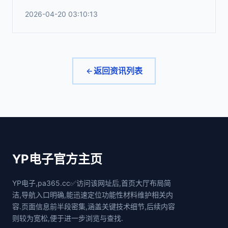
2026-04-20 03:10:13
返回资讯列表
YP电子官方主页
YP电子,pa365.cc✅访问该网址后,首页大厅布局简
洁,导航入口明确,能迅速定位功能性材料维护相关内
容.页面信息前半段密集,涵盖关键技术细节,后续内容
则较为宽松,便于进一步浏览与查找.