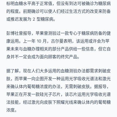
标明血糖水平高于正常值，但没有到达可被确诊为糖尿病
的程度。前期确诊可以使人们经过生活方式的改变来防备
或推迟发展为 2 型糖尿病。
彭博社曾报导，苹果曾测验过一款专心于糖尿病防备的健
康运用。上一年 10 月，古尔曼表明，该运用或许会为苹
果未来与血糖办理相关的部分产品供给一些信息，但它自
身并不一定会成为面向顾客的终究产品。
据了解，现在人们大多运用的血糖测验办法都需求刺破皮
肤，而苹果一向企图开发一种运用光学吸收光谱法和激光
来确认体内葡萄糖浓度的办法，无需刺破皮肤。据报导，
苹果正在开发一款硅光子芯片，该芯片运用光学吸收光谱
法技能，经过激光向皮肤下照耀光线来确认体内的葡萄糖
浓度。