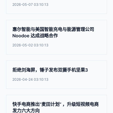
2026-05-07 03:10:13
惠尔智能与美国智能充电与能源管理公司
Noodoe 达成战略合作
2026-05-02 03:10:13
拒绝刘海屏，锤子发布双摄手机坚果3
2026-04-24 03:10:13
快手电商推出“麦田计划” ，升级短视频电商
发力六大方向