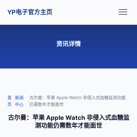
YP电子官方主页
资讯详情
首
新闻
古尔曼：苹果 Apple Watch 非侵入式血糖监测功能
›
›
页
中心
仍需数年才能面世
古尔曼：苹果 Apple Watch 非侵入式血糖监
测功能仍需数年才能面世