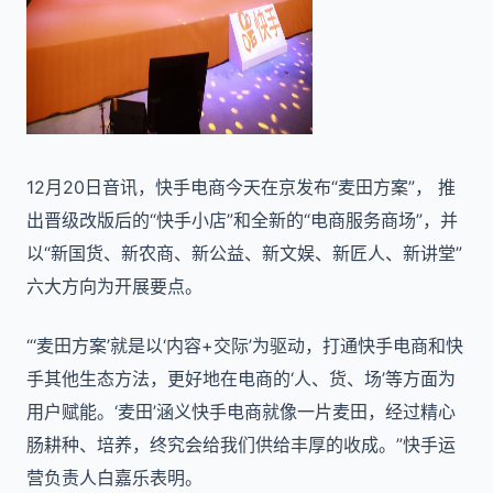
12月20日音讯，快手电商今天在京发布“麦田方案”， 推
出晋级改版后的“快手小店”和全新的“电商服务商场”，并
以“新国货、新农商、新公益、新文娱、新匠人、新讲堂”
六大方向为开展要点。
“‘麦田方案’就是以‘内容+交际’为驱动，打通快手电商和快
手其他生态方法，更好地在电商的‘人、货、场’等方面为
用户赋能。‘麦田’涵义快手电商就像一片麦田，经过精心
肠耕种、培养，终究会给我们供给丰厚的收成。”快手运
营负责人白嘉乐表明。