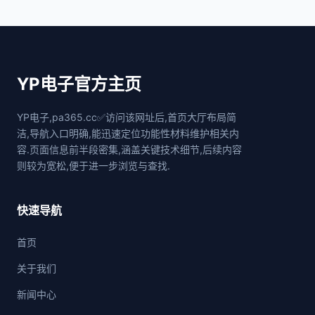
YP电子官方主页
YP电子,pa365.cc✅访问该网址后,首页大厅布局简
洁,导航入口明确,能迅速定位功能性材料维护相关内
容.页面信息前半段密集,涵盖关键技术细节,后续内容
则较为宽松,便于进一步浏览与查找.
快速导航
首页
关于我们
新闻中心