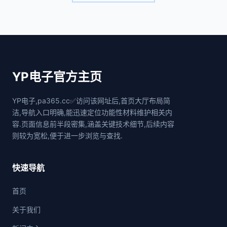
YP电子官方主页
YP电子,pa365.cc✅访问该网址后,首页大厅布局简
洁,导航入口明确,能迅速定位功能性材料维护相关内
容.页面信息前半段密集,涵盖关键技术细节,后续内容
则较为宽松,便于进一步浏览与查找.
快速导航
首页
关于我们