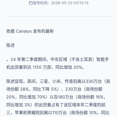
发布时间：2026-05-23 03:10:13
依据 Canalys 发布的最新
陈述
，24 年第二季度期间，中东区域（不含土耳其）智能手
机出货量到达 1150 万部，同比增加 20%。
陈述显现，其间，三星、小米、传音别离以330万台（商
场份额 28%，同比下降 5%）、230万台（商场份额
20%，同比增加 70%）以及180万台（商场份额 16%，
同比增加 3%）的出货量占有了该区域本年二季度的前
三，苹果和荣耀则别离以110万台（商场份额 10%，同比