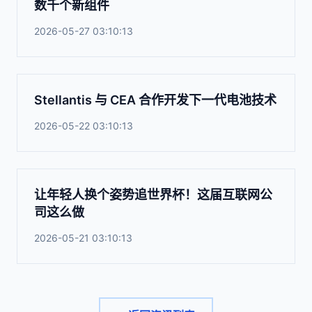
数千个新组件
2026-05-27 03:10:13
Stellantis 与 CEA 合作开发下一代电池技术
2026-05-22 03:10:13
让年轻人换个姿势追世界杯！这届互联网公
司这么做
2026-05-21 03:10:13