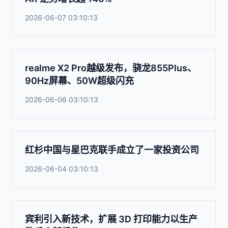
2026-06-07 03:10:13
realme X2 Pro越级发布，骁龙855Plus、
90Hz屏幕、50W超级闪充
2026-06-06 03:10:13
红杉中国与星巴克联手成立了一家投资公司
2026-06-04 03:10:13
宾利引入新技术，扩展 3D 打印能力以生产