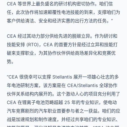
CEA 等世界上最负盛名的研讨机构密切协作。咱们信
任，此次协作将加速颠覆性电池技能的到来，支撑咱们为
客户供给清洁、安全和经济实惠的出行方法的任务。”
CEA 经过其动力部分供给先进的脱碳立异。作为研讨和
技能安排 (RTO)，CEA 的首要方针是经过立异和技能打
破来支撑职业，为其协作伙伴供给商场差异化和竞赛优
势。
“CEA 很侥幸可以支撑 Stellantis 展开一项雄心壮志的多
年电池研制方案，该方案是在 CEA/Stellantis 全球协作
伙伴关系结构内展开的。这个激动人心的项目充分利用了
CEA 在锂离子电池范畴超越 25 年的专业知识，使电动
汽车竞赛剧烈的汽车职业首要参与者之一获益。咱们的应
战是加速规划和制作速度，并经过共享咱们的专业知识、