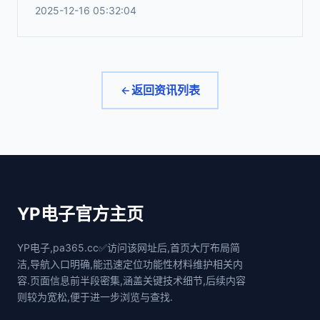
2025-12-16 05:32:04
返回资讯列表
YP电子官方主页
YP电子,pa365.cc✅访问该网址后,首页大厅布局简
洁,导航入口明确,能迅速定位功能性材料维护相关内
容.页面信息前半段密集,涵盖关键技术细节,后续内容
则较为宽松,便于进一步浏览与查找.