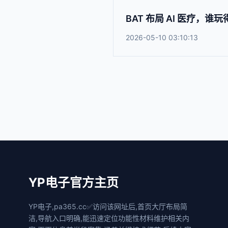
BAT 布局 AI 医疗，谁
2026-05-10 03:10:13
YP电子官方主页
YP电子,pa365.cc✅访问该网址后,首页大厅布局简
洁,导航入口明确,能迅速定位功能性材料维护相关内