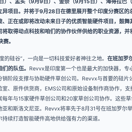
日）、孟买（9月9日）、金奈（9月15日）、海得拉巴（
立异项目。并将于9月28日在德里展开整个印度分赛区的
破、正在或即将改动未来日子的优质智能硬件项目，鼓舞
司将取得动点科技和咱们的协作伙伴供给的职业资源，并
决赛。
度的硅谷”，一向是一切科技爱好者神往之地。
在班加罗
加咱们的队伍。
Revvx是印度第一个也是最大的加快器，
销阶段支撑与协助硬件草创公司。Revvx与首要的硅片
验室、原件供货商，EMS公司和原始设备制作商协作，支
案每年与15家硬件草创公司和20家草创公司协作。这些
亚和斯洛文尼亚。Revvx将率先于8月31号在班加罗尔
尔持续打造智能硬件高地供给强有力的渠道。